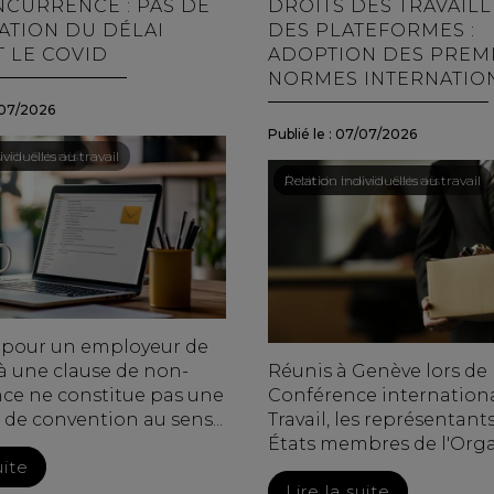
CURRENCE : PAS DE
DROITS DES TRAVAIL
TION DU DÉLAI
DES PLATEFORMES :
 LE COVID
ADOPTION DES PREM
NORMES INTERNATIO
07/2026
Publié le :
07/07/2026
ail - Salariés
viduelles au travail
Droit du travail - Salariés
/
Relation individuelles au travail
é pour un employeur de
à une clause de non-
Réunis à Genève lors de 
ce ne constitue pas une
Conférence internation
n de convention au sens...
Travail, les représentant
États membres de l'Organ
uite
Lire la suite