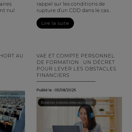
aires
rappel sur les conditions de
nt nul
rupture d’un CDD dans le cas...
Lire la suite
SHORT AU
VAE ET COMPTE PERSONNEL
DE FORMATION : UN DÉCRET
POUR LEVER LES OBSTACLES
FINANCIERS
Publié le :
05/08/2025
Droit du travail - Salariés
/
Relation individuelles au travail