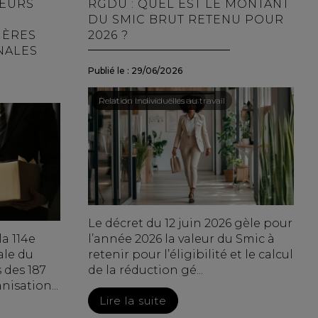
LEURS
RGDU : QUEL EST LE MONTANT
DU SMIC BRUT RETENU POUR
IÈRES
2026 ?
NALES
Publié le :
29/06/2026
Droit du travail - Salariés
/
Relation individuelles au travail
Le décret du 12 juin 2026 gèle pour
la 114e
l’année 2026 la valeur du Smic à
ale du
retenir pour l’éligibilité et le calcul
s des 187
de la réduction gé...
isation...
Lire la suite