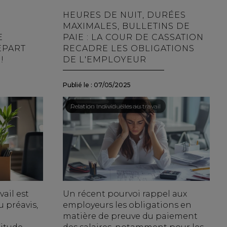
HEURES DE NUIT, DURÉES
MAXIMALES, BULLETINS DE
E
PAIE : LA COUR DE CASSATION
ÉPART
RECADRE LES OBLIGATIONS
!
DE L'EMPLOYEUR
Publié le :
07/05/2025
Droit du travail - Salariés
/
Relation individuelles au travail
vail est
Un récent pourvoi rappel aux
 préavis,
employeurs les obligations en
matière de preuve du paiement