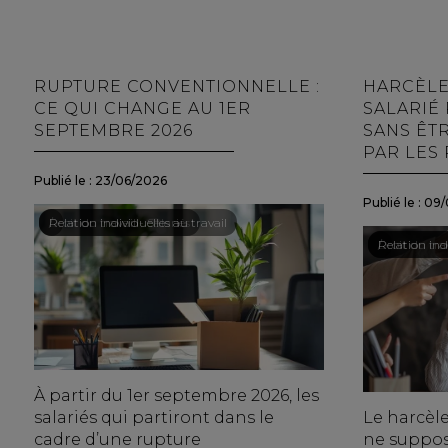
RUPTURE CONVENTIONNELLE :
HARCÈLE
CE QUI CHANGE AU 1ER
SALARIÉ 
SEPTEMBRE 2026
SANS ÊT
PAR LES
Publié le :
23/06/2026
Publié le :
09/
Droit du travail - Salariés
/
Relation individuelles au travail
Droit du trav
/
Relation indi
À partir du 1er septembre 2026, les
salariés qui partiront dans le
Le harcèle
cadre d’une rupture
ne suppos