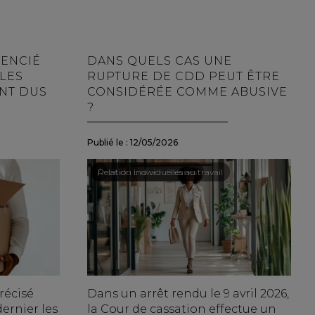
CENCIÉ
DANS QUELS CAS UNE
 LES
RUPTURE DE CDD PEUT ÊTRE
NT DUS
CONSIDÉRÉE COMME ABUSIVE
?
Publié le :
12/05/2026
Droit du travail - Salariés
/
Relation individuelles au travail
récisé
Dans un arrêt rendu le 9 avril 2026,
dernier les
la Cour de cassation effectue un