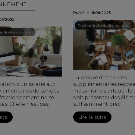
ONNEMENT
Publié le :
11/06/2025
06/2025
Droit du travail - Salariés
/
Relation individuelles au travail
ail - Salariés
viduelles au travail
La preuve des heures
ation d’un salarié aux
supplémentaires repose
plémentaires de congés
mécanisme partagé : le s
 fractionnement ne se
doit présenter des élém
. Et elle n’est pas...
suffisamment préc...
uite
Lire la suite