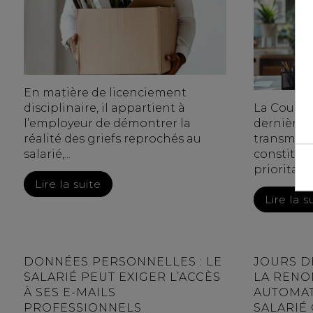
En matière de licenciement
disciplinaire, il appartient à
La Cour d
l’employeur de démontrer la
dernièrem
réalité des griefs reprochés au
transmett
salarié,...
constitut
prioritair
Lire la suite
Lire la s
DONNÉES PERSONNELLES : LE
JOURS D
SALARIÉ PEUT EXIGER L’ACCÈS
LA RENO
À SES E-MAILS
AUTOMATI
PROFESSIONNELS
SALARIÉ