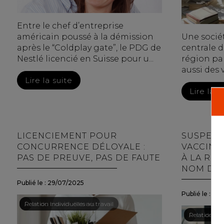
Entre le chef d’entreprise
américain poussé à la démission
Une socié
après le “Coldplay gate”, le PDG de
centrale d
Nestlé licencié en Suisse pour u...
région pa
aussi des 
Lire la suite
Lire la s
LICENCIEMENT POUR
SUSPENS
CONCURRENCE DÉLOYALE :
VACCINAT
PAS DE PREUVE, PAS DE FAUTE
À LA RET
NOM DE 
Publié le :
29/07/2025
Publié le :
22/
Droit du travail - Salariés
/
Relation individuelles au travail
Droit du trav
/
Relation indi