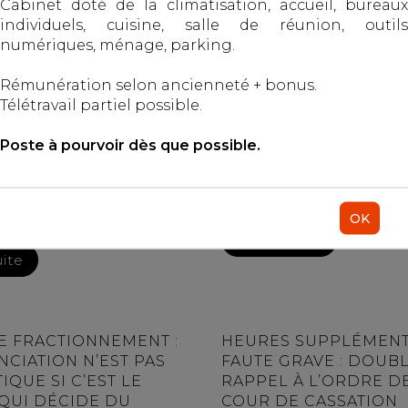
Cabinet doté de la climatisation, accueil, bureaux
individuels, cuisine, salle de réunion, outils
numériques, ménage, parking.
Rémunération selon ancienneté + bonus.
Télétravail partiel possible.
e cassation a
En cas de litige relatif 
Poste à pourvoir dès que possible.
ent refusé de
supplémentaires, la cha
re au Conseil
preuve est partagée : le 
ionnel une question
doit produire des élément
OK
e de constitutionna...
Lire la suite
uite
E FRACTIONNEMENT :
HEURES SUPPLÉMENT
NCIATION N’EST PAS
FAUTE GRAVE : DOUB
QUE SI C’EST LE
RAPPEL À L’ORDRE D
 QUI DÉCIDE DU
COUR DE CASSATION