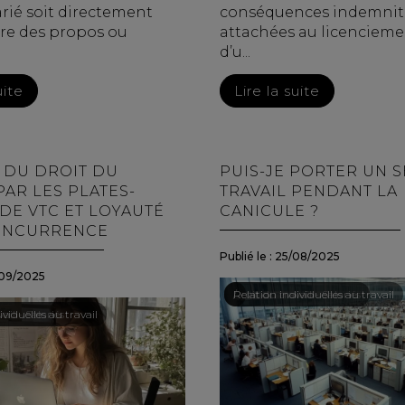
arié soit directement
conséquences indemnit
ire des propos ou
attachées au licencieme
d’u...
uite
Lire la suite
 DU DROIT DU
PUIS-JE PORTER UN 
PAR LES PLATES-
TRAVAIL PENDANT LA
DE VTC ET LOYAUTÉ
CANICULE ?
ONCURRENCE
Publié le :
25/08/2025
09/2025
Droit du travail - Salariés
/
Relation individuelles au travail
ail - Salariés
viduelles au travail