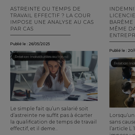
ASTREINTE OU TEMPS DE
INDEMNI
TRAVAIL EFFECTIF ? LA COUR
LICENCIE
IMPOSE UNE ANALYSE AU CAS
BARÈME 
PAR CAS
MÊME DA
ENTREPR
Publié le :
26/05/2025
Publié le :
20/
Droit du travail - Salariés
/
Relation individuelles au travail
Droit du trav
/
Relation indi
Le simple fait qu’un salarié soit
d’astreinte ne suffit pas à écarter
Lorsqu’un
la qualification de temps de travail
sans cause
effectif, et il deme...
l’article L