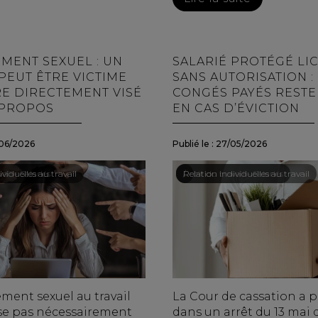
MENT SEXUEL : UN
SALARIÉ PROTÉGÉ LI
PEUT ÊTRE VICTIME
SANS AUTORISATION :
RE DIRECTEMENT VISÉ
CONGÉS PAYÉS RESTE
 PROPOS
EN CAS D’ÉVICTION
06/2026
Publié le :
27/05/2026
ail - Salariés
viduelles au travail
Droit du travail - Salariés
/
Relation individuelles au travail
ment sexuel au travail
La Cour de cassation a p
e pas nécessairement
dans un arrêt du 13 mai 