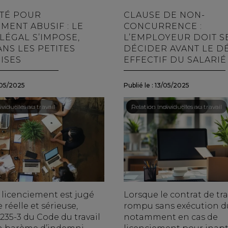
TÉ POUR
CLAUSE DE NON-
MENT ABUSIF : LE
CONCURRENCE :
LÉGAL S’IMPOSE,
L’EMPLOYEUR DOIT S
NS LES PETITES
DÉCIDER AVANT LE D
ISES
EFFECTIF DU SALARIÉ 
05/2025
Publié le :
13/05/2025
ail - Salariés
viduelles au travail
Droit du travail - Salariés
/
Relation individuelles au travail
 licenciement est jugé
Lorsque le contrat de tra
 réelle et sérieuse,
rompu sans exécution du
 1235-3 du Code du travail
notamment en cas de