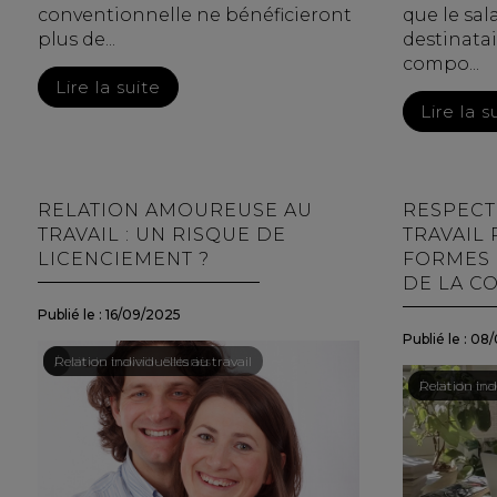
conventionnelle ne bénéficieront
que le sal
plus de...
destinata
compo...
Lire la suite
Lire la s
RELATION AMOUREUSE AU
RESPECT
TRAVAIL : UN RISQUE DE
TRAVAIL 
LICENCIEMENT ?
FORMES 
DE LA C
Publié le :
16/09/2025
Publié le :
08/
Droit du travail - Salariés
/
Relation individuelles au travail
Droit du trav
/
Relation indi