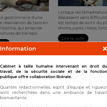
Lorsque les températur
té gestionnaire d’une
dépassent sans difficulté 
e réservation de taxis en
est temps de sortir du p
risienne, qui propose
shorts, jupes, robes, tongs
voitures de transpo...
Lire la suite
uite
Information
ION POUR NON-
HEURES SUPPLÉMENTA
Cabinet à taille humaine intervenant en droit du
ION : PAS DE DÉPART
L’EMPLOYEUR NE PE
travail, de la sécurité sociale et de la fonction
RAITE ANTICIPÉ AU
RESTER SILENCIEUX F
publique offre collaboration libérale.
LA CONSTITUTION
DES PREUVES PRÉCIS
Qualités rédactionnelles, esprit d’équipe et rigueur
sont recherchées dans une ambiance de travail
07/2025
Publié le :
15/07/2025
bienveillante.
ail - Salariés
viduelles au travail
Droit du travail - Salariés
/
Relation individuelles au travail