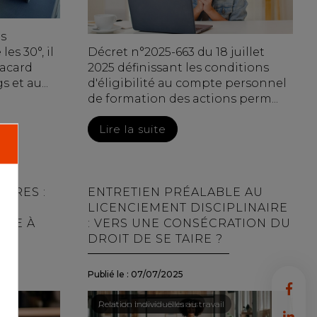
es
les 30°, il
Décret n°2025-663 du 18 juillet
lacard
2025 définissant les conditions
 et au...
d'éligibilité au compte personnel
de formation des actions perm...
Lire la suite
IRES :
ENTRETIEN PRÉALABLE AU
UT
LICENCIEMENT DISCIPLINAIRE
ACE À
: VERS UNE CONSÉCRATION DU
ES
DROIT DE SE TAIRE ?
Publié le :
07/07/2025
Droit du travail - Salariés
/
Relation individuelles au travail