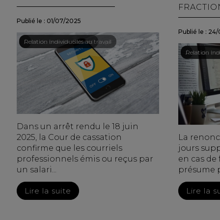
FRACTI
Publié le :
01/07/2025
Publié le :
24/
Droit du travail - Salariés
/
Relation individuelles au travail
Droit du trav
/
Relation indi
Dans un arrêt rendu le 18 juin
2025, la Cour de cassation
La renonci
confirme que les courriels
jours sup
professionnels émis ou reçus par
en cas de
un salari...
présume pas
Lire la suite
Lire la s