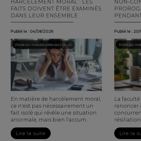
HARCÈLEMENT MORAL : LES
NON-CON
FAITS DOIVENT ÊTRE EXAMINÉS
PROROGA
DANS LEUR ENSEMBLE
PENDANT
Publié le :
04/08/2026
Publié le :
20/
Droit du travail - Salariés
/
Relation individuelles au travail
Droit du trav
/
Relation indi
En matière de harcèlement moral,
La facult
ce n'est pas nécessairement un
renoncer 
fait isolé qui révèle une situation
concurren
anormale, mais bien l'accum...
résiliatio
Lire la suite
Lire la s