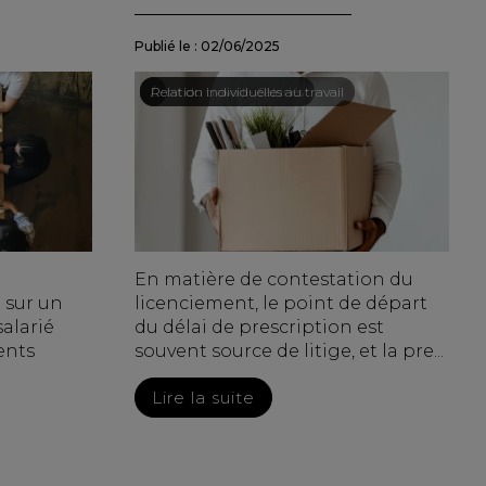
Publié le :
02/06/2025
Droit du travail - Salariés
/
Relation individuelles au travail
En matière de contestation du
 sur un
licenciement, le point de départ
alarié
du délai de prescription est
ents
souvent source de litige, et la pre...
Lire la suite