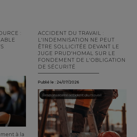
OURCE :
ACCIDENT DU TRAVAIL :
CABLE
L'INDEMNISATION NE PEUT
TS
ÊTRE SOLLICITÉE DEVANT LE
JUGE PRUD'HOMAL SUR LE
FONDEMENT DE L'OBLIGATION
DE SÉCURITÉ
Publié le :
24/07/2026
Droit du travail - Employeurs
/
Responsabilité accident du travail
ement à la