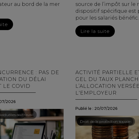
ateur au bord de la mer
source de l’impôt sur le 
dispositif spécifique est
pour les salariés bénéfic..
uite
Lire la suite
CURRENCE : PAS DE
ACTIVITÉ PARTIELLE E
TION DU DÉLAI
GEL DU TAUX PLANCH
 LE COVID
L’ALLOCATION VERSÉE
L'EMPLOYEUR
07/2026
Publié le :
20/07/2026
ail - Salariés
viduelles au travail
Droit du travail - Employeurs
/
Droit de la protection sociale