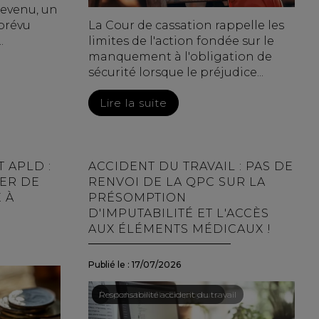
revenu, un
 prévu
La Cour de cassation rappelle les
.
limites de l'action fondée sur le
manquement à l'obligation de
sécurité lorsque le préjudice...
Lire la suite
T APLD :
ACCIDENT DU TRAVAIL : PAS DE
ER DE
RENVOI DE LA QPC SUR LA
 À
PRÉSOMPTION
D'IMPUTABILITÉ ET L'ACCÈS
AUX ÉLÉMENTS MÉDICAUX !
Publié le :
17/07/2026
Droit du travail - Employeurs
/
Responsabilité accident du travail