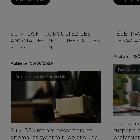
SUIVI DSN : CONSULTEZ LES
TÉLÉTRAV
ANOMALIES RECTIFIÉES APRÈS
DE VACAN
SUBSTITUTION
Publié le :
28/
Publié le :
03/08/2026
Droit du trav
/
Droit de la p
Droit du travail - Employeurs
/
Droit de la protection sociale
Changer d
Suivi DSN retrace désormais les
suspend p
anomalies ayant fait l’objet d’une
profession