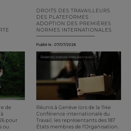
DROITS DES TRAVAILLEURS
DES PLATEFORMES :
ADOPTION DES PREMIÈRES
RTE
NORMES INTERNATIONALES
Publié le :
07/07/2026
Droit du travail - Salariés
/
Relation individuelles au travail
re de
Réunis à Genève lors de la 114e
 à
Conférence internationale du
026 pour
Travail, les représentants des 187
s ou
États membres de l'Organisation...