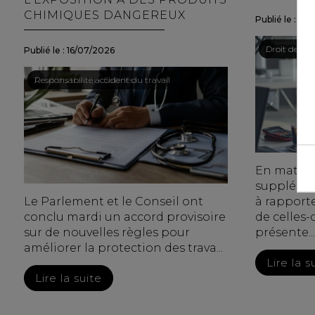
CHIMIQUES DANGEREUX
Publié le :
15/
Droit du trav
/
Droit de la p
Publié le :
16/07/2026
Droit du travail - Salariés
/
Responsabilité accident du travail
En matièr
supplément
Le Parlement et le Conseil ont
à rapport
conclu mardi un accord provisoire
de celles-
sur de nouvelles règles pour
présente...
améliorer la protection des trava...
Lire la s
Lire la suite