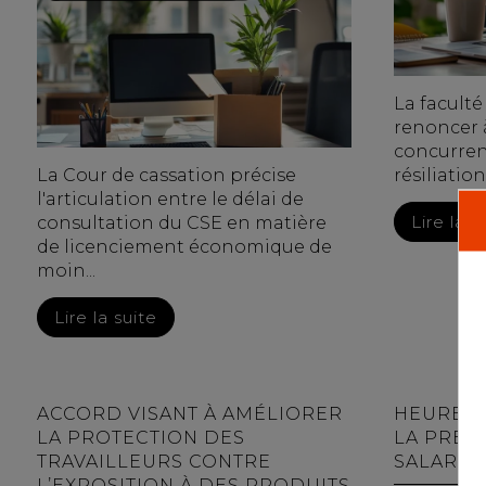
La facult
renoncer 
concurren
La Cour de cassation précise
résiliatio
l'articulation entre le délai de
Lire la s
consultation du CSE en matière
de licenciement économique de
moin...
Lire la suite
ACCORD VISANT À AMÉLIORER
HEURES 
LA PROTECTION DES
LA PREU
TRAVAILLEURS CONTRE
SALARIÉ
L’EXPOSITION À DES PRODUITS