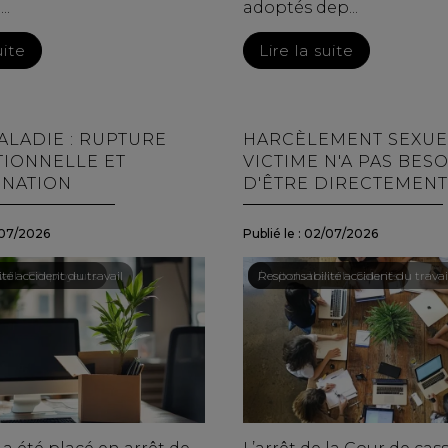
..
adoptés dep...
uite
Lire la suite
ALADIE : RUPTURE
HARCÈLEMENT SEXUEL
IONNELLE ET
VICTIME N'A PAS BES
INATION
D'ÊTRE DIRECTEMENT
07/2026
Publié le :
02/07/2026
vail - Employeurs
té accident du travail
Droit du travail - Salariés
/
Responsabilité accident du travai