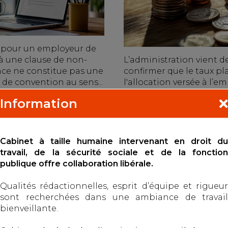
é pour un employeur de
à une clause de non-
L’administration vient d
ce ne constitue pas une
confirmer que le taux p
n de convention au sens...
l'allocation versée à l’e
ne sera pas revalorisé, ma
Information
uite
Lire la suite
Cabinet à taille humaine intervenant en droit du
travail, de la sécurité sociale et de la fonction
publique offre collaboration libérale.
Qualités rédactionnelles, esprit d’équipe et rigueur
SUPPLÉMENTAIRES :
LES ALLOCATIONS C
sont recherchées dans une ambiance de travail
VE EXIGÉE DU
PEUVENT DÉSORMAIS
bienveillante.
 PRÉCISÉE
SUSPENDUES EN CAS
SUSPICION DE FRAU