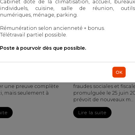
Cabinet doté de la climatisation, accueil, bureaux
individuels, cuisine, salle de réunion, outils
07/2026
numériques, ménage, parking.
Publié le :
15/07/2026
ail - Salariés
rotection sociale
Rémunération selon ancienneté + bonus.
Droit du travail - Salariés
Télétravail partiel possible.
Poste à pourvoir dès que possible.
OK
e d'heures
aires, le salarié n'a pas
La loi relative à la lutte 
er une preuve complète
fraudes sociales et fiscal
ci, mais seulement à
promulguée le 25 juin 20
prévoit de nouveaux m...
uite
Lire la suite