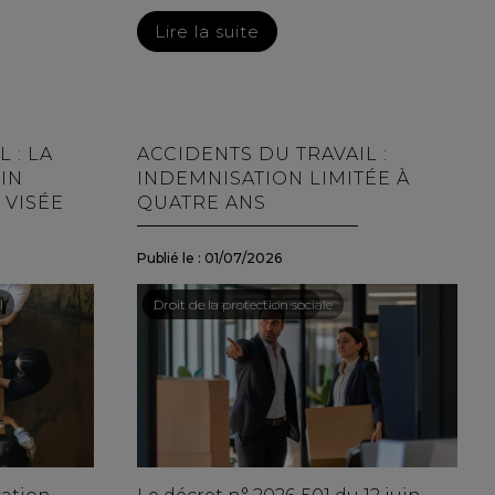
Lire la suite
 : LA
ACCIDENTS DU TRAVAIL :
OIN
INDEMNISATION LIMITÉE À
 VISÉE
QUATRE ANS
Publié le :
01/07/2026
l
Droit du travail - Salariés
/
Droit de la protection sociale