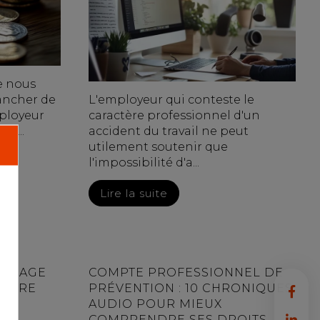
e nous
lancher de
L'employeur qui conteste le
mployeur
caractère professionnel d'un
lg...
accident du travail ne peut
utilement soutenir que
l'impossibilité d'a...
Lire la suite
HÔMAGE
COMPTE PROFESSIONNEL DE
 ÊTRE
PRÉVENTION : 10 CHRONIQUES
 DE
AUDIO POUR MIEUX
DE
COMPRENDRE SES DROITS