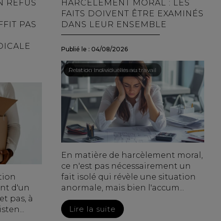
N REFUS
HARCÈLEMENT MORAL : LES
FAITS DOIVENT ÊTRE EXAMINÉS
FIT PAS
DANS LEUR ENSEMBLE
DICALE
Publié le :
04/08/2026
Droit du travail - Salariés
/
Relation individuelles au travail
En matière de harcèlement moral,
ce n'est pas nécessairement un
tion
fait isolé qui révèle une situation
ent d'un
anormale, mais bien l'accum...
t pas, à
Lire la suite
sten...