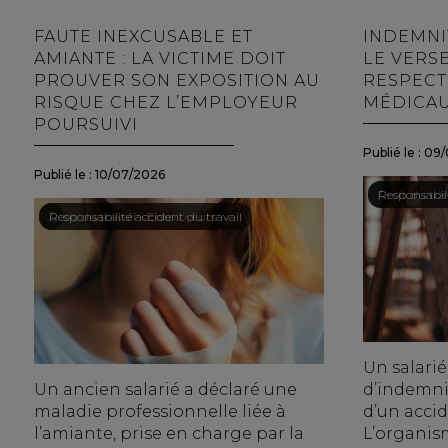
FAUTE INEXCUSABLE ET
INDEMNI
AMIANTE : LA VICTIME DOIT
LE VERS
PROUVER SON EXPOSITION AU
RESPECT
RISQUE CHEZ L’EMPLOYEUR
MÉDICA
POURSUIVI
Publié le :
09/
Publié le :
10/07/2026
Droit du trav
/
Responsabili
Droit du travail - Employeurs
/
Responsabilité accident du travail
Un salarié
Un ancien salarié a déclaré une
d’indemnit
maladie professionnelle liée à
d’un accid
l’amiante, prise en charge par la
L’organism