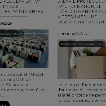
NE RÉGULARISATION
SALARIÉ PROTÉGÉ : U
E EN CAS
D'AUTORISATION DE
LIES PERSISTANTES
LICENCIEMENT NE SUF
À PRÉSUMER UNE
DISCRIMINATION SYN
08/2026
ail - Salariés
rotection sociale
Publié le :
05/08/2026
Droit du travail - Employeurs
/
Relation individuelles au travail
ois de juillet, l’Urssaf
tre une DSN de
ion. Ce nouveau
Le refus par l'administra
 intervient lorsqu’une
d'autoriser le licenciem
..
salarié protégé ne perme
lui seul, de présumer l'exi
uite