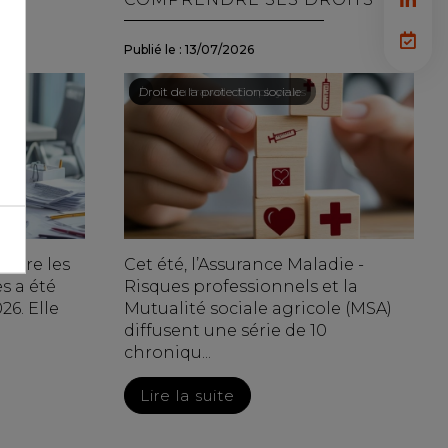
Publié le :
13/07/2026
Droit du travail - Employeurs
/
Droit de la protection sociale
contre les
Cet été, l’Assurance Maladie -
es a été
Risques professionnels et la
26. Elle
Mutualité sociale agricole (MSA)
diffusent une série de 10
chroniqu...
Lire la suite