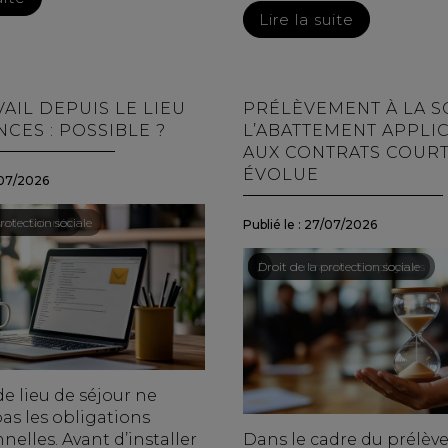
Lire la suite
AIL DEPUIS LE LIEU
PRÉLÈVEMENT À LA S
CES : POSSIBLE ?
L’ABATTEMENT APPLI
AUX CONTRATS COUR
ÉVOLUE
07/2026
ail - Salariés
rotection sociale
Publié le :
27/07/2026
Droit du travail - Employeurs
/
Droit de la protection sociale
e lieu de séjour ne
as les obligations
nelles. Avant d’installer
Dans le cadre du prélèv