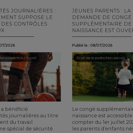
TÉS JOURNALIÈRES :
JEUNES PARENTS : LA
EMENT SUPPOSE LE
DEMANDE DE CONGÉ
 DES CONTRÔLES
SUPPLÉMENTAIRE DE
UX
NAISSANCE EST OUVE
07/2026
Publié le :
08/07/2026
ail - Salariés
té accident du travail
Droit du travail - Salariés
/
Droit de la protection sociale
 a bénéficié
Le congé supplémentai
és journalières au titre
naissance est accessible
ent du travail.
compter du 1er juillet 2
e spécial de sécurité
les parents d’enfants né