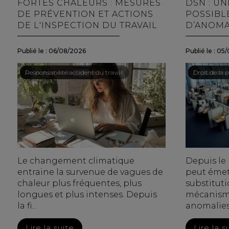
FORTES CHALEURS : MESURES
DSN : U
DE PRÉVENTION ET ACTIONS
POSSIBL
DE L'INSPECTION DU TRAVAIL
D’ANOMA
Publié le :
06/08/2026
Publié le :
05/
Droit du travail - Salariés
/
Responsabilité accident du travail
Droit du trav
/
Droit de la p
Le changement climatique
Depuis le m
entraine la survenue de vagues de
peut émet
chaleur plus fréquentes, plus
substitut
longues et plus intenses. Depuis
mécanisme
la fi...
anomalies.
Lire la suite
Lire la s