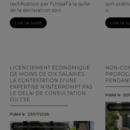
rectification par l’Urssaf à la suite
son ordin
de la déclaration soci...
o...
Lire la suite
Lire la s
LICENCIEMENT ÉCONOMIQUE
NON-CON
DE MOINS DE DIX SALARIÉS :
PROROGA
LA CONTESTATION D'UNE
PENDANT
EXPERTISE N'INTERROMPT PAS
LE DÉLAI DE CONSULTATION
Publié le :
20/
DU CSE
Droit du trav
/
Relation indi
Publié le :
23/07/2026
Droit du travail - Employeurs
/
Relation individuelles au travail