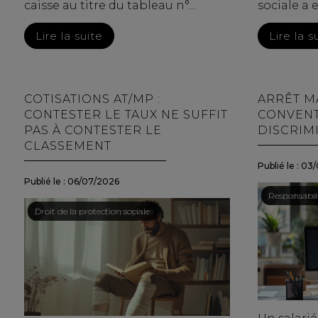
caisse au titre du tableau n°...
sociale a e.
Lire la suite
Lire la s
COTISATIONS AT/MP :
ARRÊT M
CONTESTER LE TAUX NE SUFFIT
CONVENT
PAS À CONTESTER LE
DISCRIM
CLASSEMENT
Publié le :
03/
Publié le :
06/07/2026
Droit du tra
/
Responsabili
Droit du travail - Employeurs
/
Droit de la protection sociale