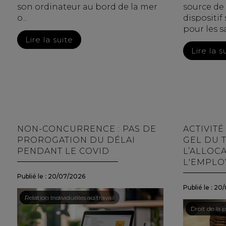
son ordinateur au bord de la mer
source de 
o...
dispositif
pour les sa
Lire la suite
Lire la s
NON-CONCURRENCE : PAS DE
ACTIVITÉ
PROROGATION DU DÉLAI
GEL DU 
PENDANT LE COVID
L’ALLOC
L'EMPLO
Publié le :
20/07/2026
Publié le :
20/
Droit du travail - Salariés
/
Relation individuelles au travail
Droit du tra
/
Droit de la p