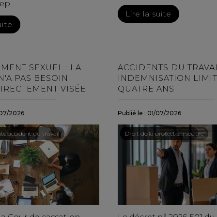
p...
Lire la suite
uite
MENT SEXUEL : LA
ACCIDENTS DU TRAVAI
N'A PAS BESOIN
INDEMNISATION LIMIT
DIRECTEMENT VISÉE
QUATRE ANS
07/2026
Publié le :
01/07/2026
ail - Salariés
té accident du travail
Droit du travail - Salariés
/
Droit de la protection sociale