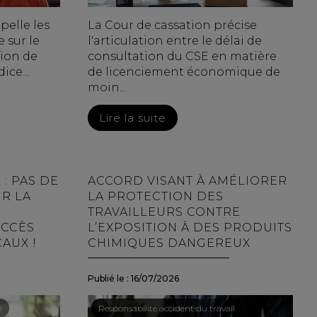
pelle les
La Cour de cassation précise
e sur le
l'articulation entre le délai de
ion de
consultation du CSE en matière
ice...
de licenciement économique de
moin...
Lire la suite
 : PAS DE
ACCORD VISANT À AMÉLIORER
UR LA
LA PROTECTION DES
TRAVAILLEURS CONTRE
ACCÈS
L’EXPOSITION À DES PRODUITS
AUX !
CHIMIQUES DANGEREUX
Publié le :
16/07/2026
l
Droit du travail - Salariés
/
Responsabilité accident du travail