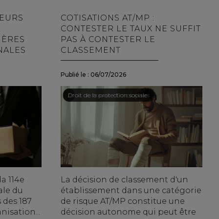
LEURS
COTISATIONS AT/MP :
CONTESTER LE TAUX NE SUFFIT
IÈRES
PAS À CONTESTER LE
NALES
CLASSEMENT
Publié le :
06/07/2026
Droit du travail - Employeurs
/
Droit de la protection sociale
la 114e
La décision de classement d'un
ale du
établissement dans une catégorie
s des 187
de risque AT/MP constitue une
isation...
décision autonome qui peut être