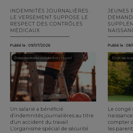
INDEMNITÉS JOURNALIÈRES :
JEUNES P
LE VERSEMENT SUPPOSE LE
DEMAND
RESPECT DES CONTRÔLES
SUPPLÉM
MÉDICAUX
NAISSAN
Publié le :
09/07/2026
Publié le :
08/
Droit du travail - Salariés
/
Responsabilité accident du travail
Droit du trav
/
Droit de la p
Un salarié a bénéficié
Le congé 
d’indemnités journalières au titre
naissance 
d’un accident du travail.
compter du
L’organisme spécial de sécurité
les parent