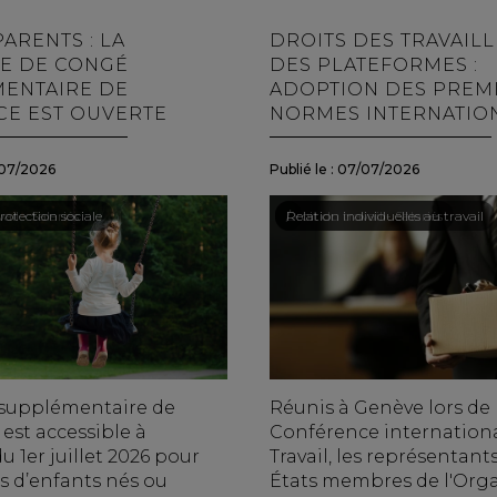
ARENTS : LA
DROITS DES TRAVAIL
E DE CONGÉ
DES PLATEFORMES :
ENTAIRE DE
ADOPTION DES PREM
CE EST OUVERTE
NORMES INTERNATIO
07/2026
Publié le :
07/07/2026
ail - Salariés
rotection sociale
Droit du travail - Salariés
/
Relation individuelles au travail
supplémentaire de
Réunis à Genève lors de 
est accessible à
Conférence internation
 1er juillet 2026 pour
Travail, les représentant
s d’enfants nés ou
États membres de l'Organ