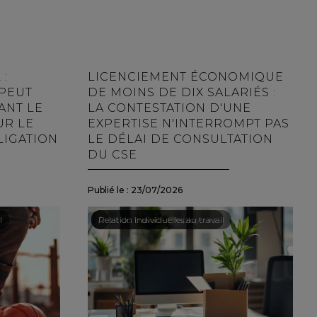
 :
LICENCIEMENT ÉCONOMIQUE
 PEUT
DE MOINS DE DIX SALARIÉS :
ANT LE
LA CONTESTATION D'UNE
UR LE
EXPERTISE N'INTERROMPT PAS
LIGATION
LE DÉLAI DE CONSULTATION
DU CSE
Publié le :
23/07/2026
l
Droit du travail - Employeurs
/
Relation individuelles au travail