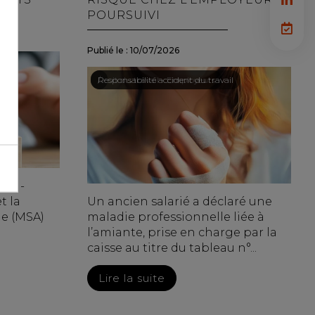
POURSUIVI
Publié le :
10/07/2026
Droit du travail - Employeurs
/
Responsabilité accident du travail
die -
t la
Un ancien salarié a déclaré une
le (MSA)
maladie professionnelle liée à
l’amiante, prise en charge par la
caisse au titre du tableau n°...
Lire la suite