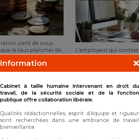
ration vient de nous
 que le taux plancher de
L'employeur qui contest
on versée à l’employeur
caractère professionnel
Information
 revalorisé, malg...
accident du travail ne p
utilement soutenir que
uite
l'impossibilité d'a...
Cabinet à taille humaine intervenant en droit du
Lire la suite
travail, de la sécurité sociale et de la fonction
publique offre collaboration libérale.
Qualités rédactionnelles, esprit d’équipe et rigueur
OCATIONS CHÔMAGE
COMPTE PROFESSION
sont recherchées dans une ambiance de travail
 DÉSORMAIS ÊTRE
PRÉVENTION : 10 CH
bienveillante.
UES EN CAS DE
AUDIO POUR MIEUX
ON DE FRAUDE
COMPRENDRE SES DR