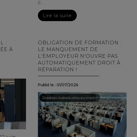
c...
Lire la suite
L :
OBLIGATION DE FORMATION :
ÉE À
LE MANQUEMENT DE
L'EMPLOYEUR N'OUVRE PAS
AUTOMATIQUEMENT DROIT À
RÉPARATION !
Publié le :
01/07/2026
Droit du travail - Employeurs
/
Relation individuelles au travail