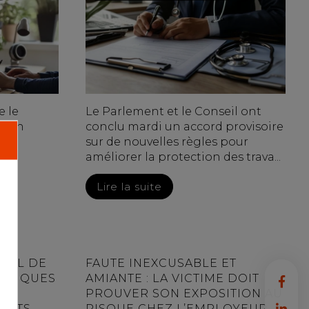
e le
Le Parlement et le Conseil ont
 d'un
conclu mardi un accord provisoire
eut
sur de nouvelles règles pour
améliorer la protection des trava...
Lire la suite
NEL DE
FAUTE INEXCUSABLE ET
RONIQUES
AMIANTE : LA VICTIME DOIT
PROUVER SON EXPOSITION AU
OITS
RISQUE CHEZ L’EMPLOYEUR