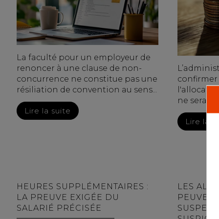
La faculté pour un employeur de
renoncer à une clause de non-
L’administ
concurrence ne constitue pas une
confirmer
résiliation de convention au sens...
l'allocati
ne sera pas
Lire la suite
Lire la s
HEURES SUPPLÉMENTAIRES :
LES ALL
LA PREUVE EXIGÉE DU
PEUVENT
SALARIÉ PRÉCISÉE
SUSPEND
SUSPICI