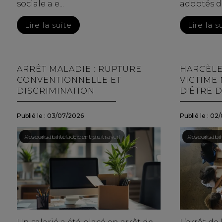
sociale a e...
adoptés de
Lire la suite
Lire la s
ARRÊT MALADIE : RUPTURE
HARCÈLE
CONVENTIONNELLE ET
VICTIME 
DISCRIMINATION
D'ÊTRE 
Publié le :
03/07/2026
Publié le :
02/
Droit du travail - Employeurs
/
Responsabilité accident du travail
Droit du trav
/
Responsabili