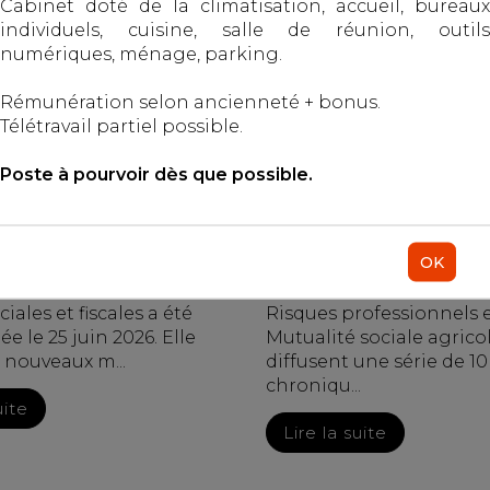
Cabinet doté de la climatisation, accueil, bureaux
individuels, cuisine, salle de réunion, outils
numériques, ménage, parking.
07/2026
Publié le :
13/07/2026
Rémunération selon ancienneté + bonus.
ail - Salariés
Droit du travail - Employeurs
/
Droit de la protection sociale
Télétravail partiel possible.
Poste à pourvoir dès que possible.
OK
tive à la lutte contre les
Cet été, l’Assurance Mala
iales et fiscales a été
Risques professionnels e
 le 25 juin 2026. Elle
Mutualité sociale agrico
 nouveaux m...
diffusent une série de 10
chroniqu...
uite
Lire la suite