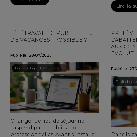
Lire la s
TÉLÉTRAVAIL DEPUIS LE LIEU
PRÉLÈVE
DE VACANCES : POSSIBLE ?
L’ABATT
AUX CON
ÉVOLUE
Publié le :
28/07/2026
Droit du travail - Salariés
/
Droit de la protection sociale
Publié le :
27/
Droit du tra
/
Droit de la p
Changer de lieu de séjour ne
suspend pas les obligations
professionnelles. Avant d’installer
Dans le c