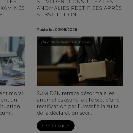
: LES
SUIVI DSN : CONSULTEZ LES
EXAMINÉS
ANOMALIES RECTIFIÉES APRÈS
E
SUBSTITUTION
Publié le :
03/08/2026
Droit du travail - Employeurs
/
Droit de la protection sociale
ent moral,
Suivi DSN retrace désormais les
ment un
anomalies ayant fait l’objet d’une
situation
rectification par l’Urssaf à la suite
cum...
de la déclaration soci...
Lire la suite