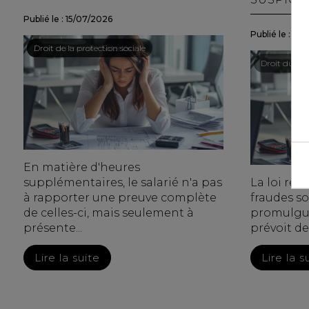
Publié le :
15/07/2026
Publié le :
15/
Droit du travail - Salariés
/
Droit de la protection sociale
Droit du trav
En matière d'heures
supplémentaires, le salarié n'a pas
La loi rela
à rapporter une preuve complète
fraudes soc
de celles-ci, mais seulement à
promulguée
présente...
prévoit de
Lire la suite
Lire la s