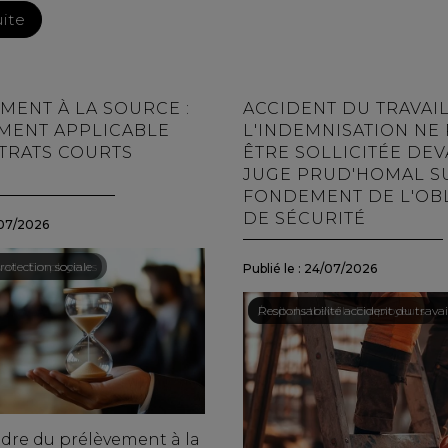
uite
MENT À LA SOURCE :
ACCIDENT DU TRAVAIL
EMENT APPLICABLE
L'INDEMNISATION NE
TRATS COURTS
ÊTRE SOLLICITÉE DEV
JUGE PRUD'HOMAL S
FONDEMENT DE L'OB
DE SÉCURITÉ
07/2026
vail - Employeurs
rotection sociale
Publié le :
24/07/2026
Droit du travail - Employeurs
/
Responsabilité accident du travai
adre du prélèvement à la