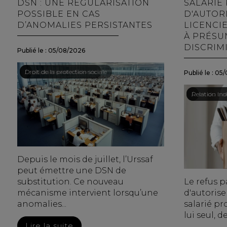
DSN : UNE RÉGULARISATION
SALARIÉ
POSSIBLE EN CAS
D'AUTOR
D’ANOMALIES PERSISTANTES
LICENCI
À PRÉSU
DISCRIM
Publié le :
05/08/2026
Droit du travail - Salariés
/
Droit de la protection sociale
Publié le :
05/
Droit du tra
/
Relation indi
Depuis le mois de juillet, l’Urssaf
peut émettre une DSN de
substitution. Ce nouveau
Le refus p
mécanisme intervient lorsqu’une
d'autorise
anomalies...
salarié pr
lui seul, d
Lire la suite