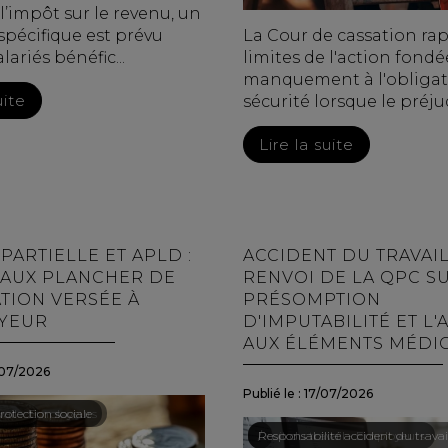
l’impôt sur le revenu, un
 spécifique est prévu
La Cour de cassation rap
lariés bénéfic...
limites de l'action fondé
manquement à l'obligat
uite
sécurité lorsque le préjud
Lire la suite
 PARTIELLE ET APLD :
ACCIDENT DU TRAVAIL
TAUX PLANCHER DE
RENVOI DE LA QPC S
ATION VERSÉE À
PRÉSOMPTION
YEUR
D'IMPUTABILITÉ ET L'
AUX ÉLÉMENTS MÉDIC
07/2026
Publié le :
17/07/2026
vail - Employeurs
rotection sociale
Droit du travail - Employeurs
/
Responsabilité accident du travai