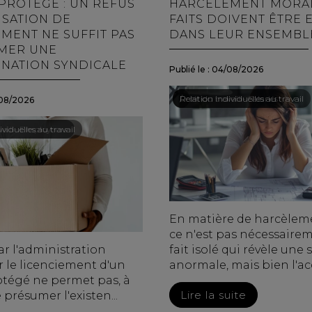
 PROTÉGÉ : UN REFUS
HARCÈLEMENT MORAL 
ISATION DE
FAITS DOIVENT ÊTRE 
EMENT NE SUFFIT PAS
DANS LEUR ENSEMBL
MER UNE
INATION SYNDICALE
Publié le :
04/08/2026
Droit du travail - Salariés
/
Relation individuelles au travail
08/2026
vail - Employeurs
viduelles au travail
En matière de harcèlem
ce n'est pas nécessaire
ar l'administration
fait isolé qui révèle une 
r le licenciement d'un
anormale, mais bien l'ac
otégé ne permet pas, à
Lire la suite
e présumer l'existen...