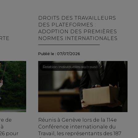
DROITS DES TRAVAILLEURS
DES PLATEFORMES :
ADOPTION DES PREMIÈRES
RTE
NORMES INTERNATIONALES
Publié le :
07/07/2026
Droit du travail - Salariés
/
Relation individuelles au travail
re de
Réunis à Genève lors de la 114e
 à
Conférence internationale du
026 pour
Travail, les représentants des 187