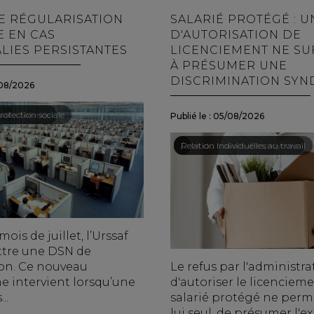
NE RÉGULARISATION
SALARIÉ PROTÉGÉ : U
E EN CAS
D'AUTORISATION DE
LIES PERSISTANTES
LICENCIEMENT NE SUF
À PRÉSUMER UNE
DISCRIMINATION SYN
08/2026
ail - Salariés
rotection sociale
Publié le :
05/08/2026
Droit du travail - Employeurs
/
Relation individuelles au travail
ois de juillet, l’Urssaf
tre une DSN de
ion. Ce nouveau
Le refus par l'administra
 intervient lorsqu’une
d'autoriser le licenciem
..
salarié protégé ne perme
lui seul, de présumer l'exi