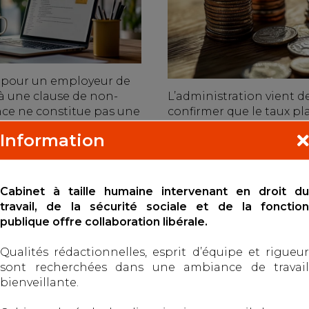
é pour un employeur de
à une clause de non-
L’administration vient d
ce ne constitue pas une
confirmer que le taux p
n de convention au sens...
l'allocation versée à l’e
Information
ne sera pas revalorisé, ma
uite
Lire la suite
Cabinet à taille humaine intervenant en droit du
travail, de la sécurité sociale et de la fonction
publique offre collaboration libérale.
Qualités rédactionnelles, esprit d’équipe et rigueur
sont recherchées dans une ambiance de travail
SUPPLÉMENTAIRES :
LES ALLOCATIONS C
bienveillante.
VE EXIGÉE DU
PEUVENT DÉSORMAIS
 PRÉCISÉE
SUSPENDUES EN CAS