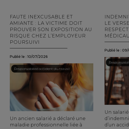
FAUTE INEXCUSABLE ET
INDEMNI
AMIANTE : LA VICTIME DOIT
LE VERS
PROUVER SON EXPOSITION AU
RESPECT
RISQUE CHEZ L’EMPLOYEUR
MÉDICA
POURSUIVI
Publié le :
09/
Publié le :
10/07/2026
Droit du trav
/
Responsabili
Droit du travail - Employeurs
/
Responsabilité accident du travail
Un salarié
Un ancien salarié a déclaré une
d’indemnit
maladie professionnelle liée à
d’un accid