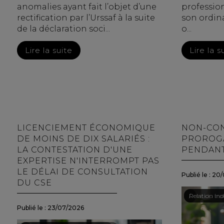
anomalies ayant fait l’objet d’une
profession
rectification par l’Urssaf à la suite
son ordin
de la déclaration soci...
o...
Lire la suite
Lire la s
LICENCIEMENT ÉCONOMIQUE
NON-CON
DE MOINS DE DIX SALARIÉS :
PROROGA
LA CONTESTATION D'UNE
PENDANT
EXPERTISE N'INTERROMPT PAS
LE DÉLAI DE CONSULTATION
Publié le :
20/
DU CSE
Droit du trav
/
Relation indi
Publié le :
23/07/2026