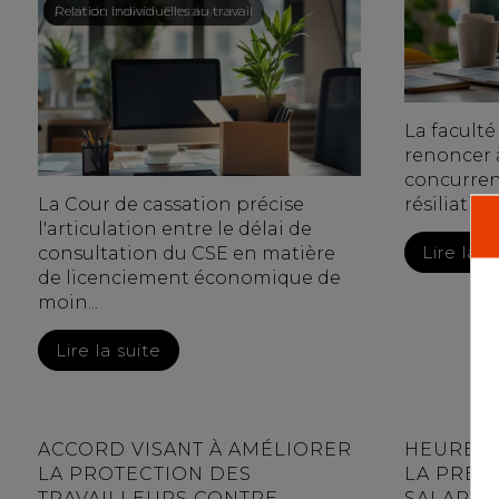
Droit du travail - Employeurs
/
Relation individuelles au travail
La facult
renoncer 
concurren
La Cour de cassation précise
résiliatio
l'articulation entre le délai de
Lire la s
consultation du CSE en matière
de licenciement économique de
moin...
Lire la suite
ACCORD VISANT À AMÉLIORER
HEURES 
LA PROTECTION DES
LA PREU
TRAVAILLEURS CONTRE
SALARIÉ