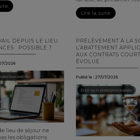
uite
Lire la suite
AIL DEPUIS LE LIEU
PRÉLÈVEMENT À LA S
CES : POSSIBLE ?
L’ABATTEMENT APPLI
AUX CONTRATS COUR
ÉVOLUE
07/2026
ail - Salariés
rotection sociale
Publié le :
27/07/2026
Droit du travail - Employeurs
/
Droit de la protection sociale
e lieu de séjour ne
as les obligations