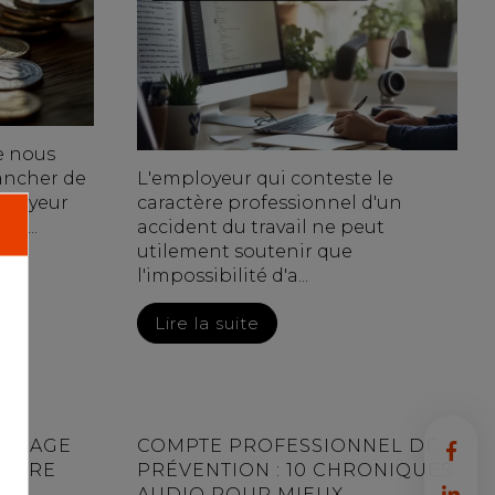
e nous
lancher de
L'employeur qui conteste le
mployeur
caractère professionnel d'un
lg...
accident du travail ne peut
utilement soutenir que
l'impossibilité d'a...
Lire la suite
HÔMAGE
COMPTE PROFESSIONNEL DE
 ÊTRE
PRÉVENTION : 10 CHRONIQUES
 DE
AUDIO POUR MIEUX