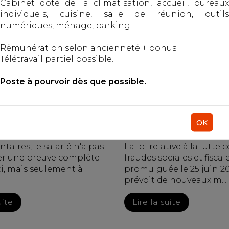
Cabinet doté de la climatisation, accueil, bureaux
SUSPICION DE FRAU
individuels, cuisine, salle de réunion, outils
numériques, ménage, parking.
07/2026
Publié le :
15/07/2026
Rémunération selon ancienneté + bonus.
ail - Salariés
rotection sociale
Télétravail partiel possible.
Droit du travail - Salariés
Poste à pourvoir dès que possible.
OK
e d'heures
aires, le salarié n'a pas
La loi relative à la lutte 
er une preuve complète
fraudes sociales et fiscal
ci, mais seulement à
promulguée le 25 juin 20
prévoit de nouveaux m...
uite
Lire la suite