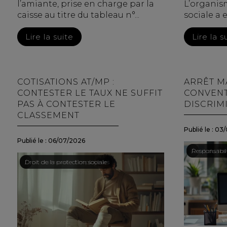
l’amiante, prise en charge par la
L’organism
caisse au titre du tableau n°...
sociale a e.
Lire la suite
Lire la s
COTISATIONS AT/MP :
ARRÊT M
CONTESTER LE TAUX NE SUFFIT
CONVENT
PAS À CONTESTER LE
DISCRIM
CLASSEMENT
Publié le :
03/
Publié le :
06/07/2026
Droit du tra
/
Responsabili
Droit du travail - Employeurs
/
Droit de la protection sociale