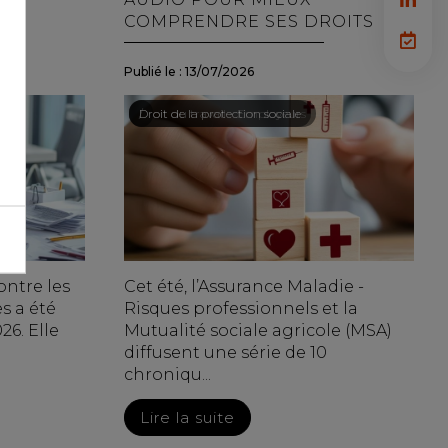
DE
COMPRENDRE SES DROITS
Publié le :
13/07/2026
Droit du travail - Employeurs
/
Droit de la protection sociale
contre les
Cet été, l’Assurance Maladie -
es a été
Risques professionnels et la
26. Elle
Mutualité sociale agricole (MSA)
diffusent une série de 10
chroniqu...
Lire la suite