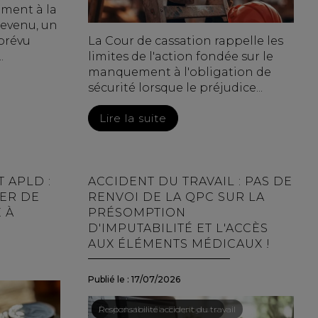
ement à la
revenu, un
 prévu
La Cour de cassation rappelle les
.
limites de l'action fondée sur le
manquement à l'obligation de
sécurité lorsque le préjudice...
Lire la suite
T APLD :
ACCIDENT DU TRAVAIL : PAS DE
ER DE
RENVOI DE LA QPC SUR LA
 À
PRÉSOMPTION
D'IMPUTABILITÉ ET L'ACCÈS
AUX ÉLÉMENTS MÉDICAUX !
Publié le :
17/07/2026
Droit du travail - Employeurs
/
Responsabilité accident du travail