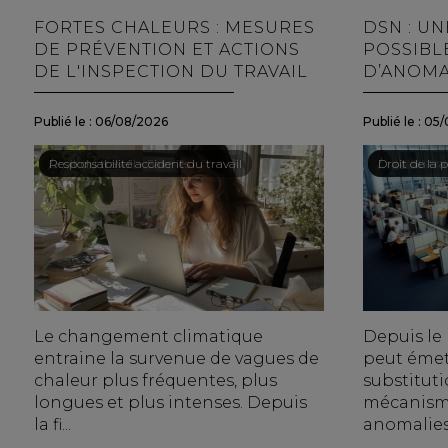
FORTES CHALEURS : MESURES
DSN : U
DE PRÉVENTION ET ACTIONS
POSSIBL
DE L'INSPECTION DU TRAVAIL
D’ANOMA
Publié le :
06/08/2026
Publié le :
05/
Droit du travail - Salariés
/
Responsabilité accident du travail
Droit du trav
/
Droit de la p
Le changement climatique
Depuis le m
entraine la survenue de vagues de
peut émet
chaleur plus fréquentes, plus
substitut
longues et plus intenses. Depuis
mécanisme
la fi...
anomalies.