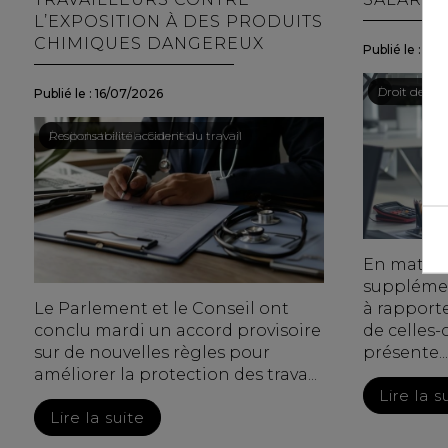
L’EXPOSITION À DES PRODUITS
CHIMIQUES DANGEREUX
Publié le :
15/
Droit du trav
/
Droit de la p
Publié le :
16/07/2026
Droit du travail - Salariés
/
Responsabilité accident du travail
En matièr
supplément
Le Parlement et le Conseil ont
à rapport
conclu mardi un accord provisoire
de celles-
sur de nouvelles règles pour
présente...
améliorer la protection des trava...
Lire la s
Lire la suite