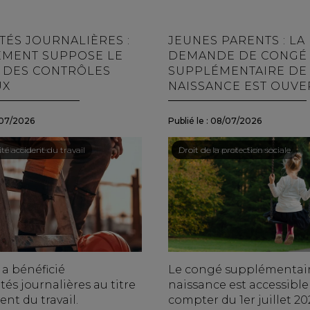
TÉS JOURNALIÈRES :
JEUNES PARENTS : LA
EMENT SUPPOSE LE
DEMANDE DE CONGÉ
 DES CONTRÔLES
SUPPLÉMENTAIRE DE
UX
NAISSANCE EST OUVE
07/2026
Publié le :
08/07/2026
ail - Salariés
té accident du travail
Droit du travail - Salariés
/
Droit de la protection sociale
 a bénéficié
Le congé supplémentai
és journalières au titre
naissance est accessible
ent du travail.
compter du 1er juillet 2