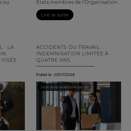
s ou
États membres de l'Organisation...
Lire la suite
 : LA
ACCIDENTS DU TRAVAIL :
OIN
INDEMNISATION LIMITÉE À
 VISÉE
QUATRE ANS
Publié le :
01/07/2026
l
Droit du travail - Salariés
/
Droit de la protection sociale