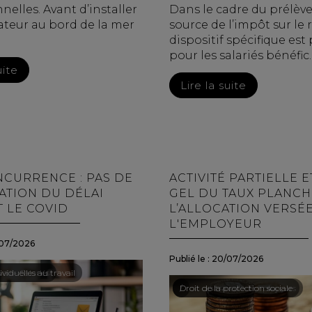
nelles. Avant d’installer
Dans le cadre du prélèv
ateur au bord de la mer
source de l’impôt sur le 
dispositif spécifique est
pour les salariés bénéfic..
uite
Lire la suite
CURRENCE : PAS DE
ACTIVITÉ PARTIELLE E
TION DU DÉLAI
GEL DU TAUX PLANCH
 LE COVID
L’ALLOCATION VERSÉE
L'EMPLOYEUR
07/2026
Publié le :
20/07/2026
ail - Salariés
viduelles au travail
Droit du travail - Employeurs
/
Droit de la protection sociale