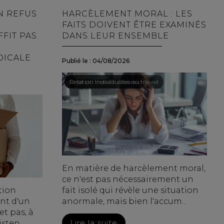
N REFUS
HARCÈLEMENT MORAL : LES
FAITS DOIVENT ÊTRE EXAMINÉS
FIT PAS
DANS LEUR ENSEMBLE
DICALE
Publié le :
04/08/2026
Droit du travail - Salariés
/
Relation individuelles au travail
En matière de harcèlement moral,
ce n'est pas nécessairement un
tion
fait isolé qui révèle une situation
ent d'un
anormale, mais bien l'accum...
t pas, à
Lire la suite
sten...