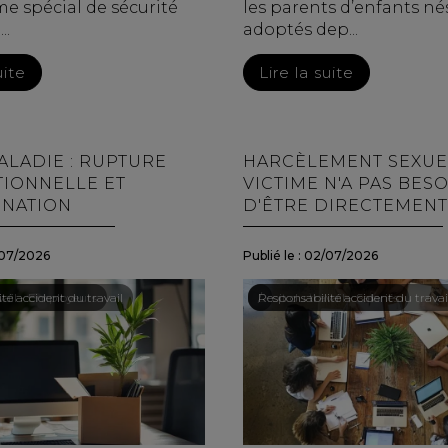
e spécial de sécurité
les parents d’enfants né
..
adoptés dep...
uite
Lire la suite
ALADIE : RUPTURE
HARCÈLEMENT SEXUEL
IONNELLE ET
VICTIME N'A PAS BES
INATION
D'ÊTRE DIRECTEMENT
07/2026
Publié le :
02/07/2026
vail - Employeurs
té accident du travail
Droit du travail - Salariés
/
Responsabilité accident du travai