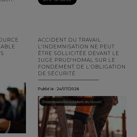
OURCE :
ACCIDENT DU TRAVAIL :
CABLE
L'INDEMNISATION NE PEUT
TS
ÊTRE SOLLICITÉE DEVANT LE
JUGE PRUD'HOMAL SUR LE
FONDEMENT DE L'OBLIGATION
DE SÉCURITÉ
Publié le :
24/07/2026
Droit du travail - Employeurs
/
Responsabilité accident du travail