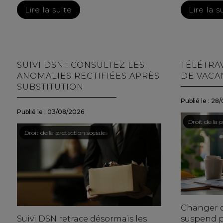
Lire la suite
Lire la s
SUIVI DSN : CONSULTEZ LES
TÉLÉTRAV
ANOMALIES RECTIFIÉES APRÈS
DE VACAN
SUBSTITUTION
Publié le :
28/
Publié le :
03/08/2026
Droit du trav
/
Droit de la p
Droit du travail - Employeurs
/
Droit de la protection sociale
Changer d
Suivi DSN retrace désormais les
suspend p