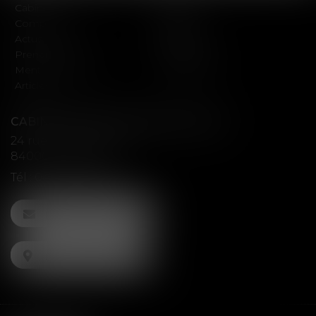
Cabinet
Équipe
Compétences
Missions
Actus
Contact
Prendre RDV
Plan du site
Mentions légales
Honoraires
Articles
CABINET D'AVOCATS ANAV-ARLAUD
24 rue Guillaume Puy
84000 AVIGNON
Tél :
04 84 51 00 36
NOUS CONTACTER
NOUS LOCALISER