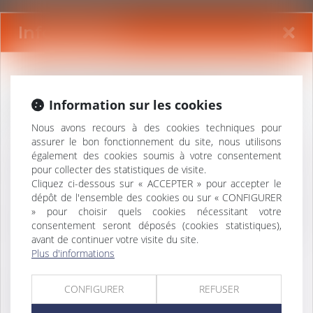
Information
CONTACTER LAURENCE
MALFETTES
Cabinet à taille humaine intervenant en droit du
travail, de la sécurité sociale et de la fonction
Information sur les cookies
publique offre collaboration libérale.
Nous avons recours à des cookies techniques pour
assurer le bon fonctionnement du site, nous utilisons
Qualités rédactionnelles, esprit d’équipe et
également des cookies soumis à votre consentement
rigueur sont recherchées dans une ambiance
pour collecter des statistiques de visite.
de travail bienveillante.
Cliquez ci-dessous sur « ACCEPTER » pour accepter le
dépôt de l'ensemble des cookies ou sur « CONFIGURER
Cabinet doté de la climatisation, accueil,
» pour choisir quels cookies nécessitant votre
bureaux individuels, cuisine, salle de réunion,
consentement seront déposés (cookies statistiques),
outils numériques, ménage, parking.
avant de continuer votre visite du site.
Plus d'informations
Rémunération selon ancienneté + bonus.
Télétravail partiel possible.
CONFIGURER
REFUSER