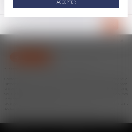
Poste à pourvoir dès que possible.
ACCEPTER
OK
J'accepte que les informations saisies soient traitées
informatiquement par le CABINET D'AVOCATS ANAV-ARLAUD
et l'hébergeur du présent site dans le cadre de ma demande et
de la relation avec le CABINET D'AVOCATS ANAV-ARLAUD qui
peut en découler.
ENVOYER
* Les champs suivis d'un astérisque sont obligatoires.
Conformément à la loi n°78-17 du 6 janvier 1978 modifiée relative à
l'informatique, aux fichiers et aux libertés, et au règlement européen
2016/679, dit Règlement Général sur la Protection des Données (RGPD),
vous disposez d'un droit d'accès, de rectification, de suppression des
informations qui vous concernent.
Vous pouvez exercer vos droits en vous adressant à : CABINET D'AVOCATS
ANAV-ARLAUD | 24 rue Guillaume Puy 84000 AVIGNON