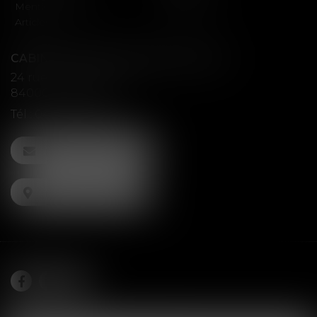
Mentions légales
Honoraires
Articles
CABINET D'AVOCATS ANAV-ARLAUD
24 rue Guillaume Puy
84000 AVIGNON
Tél :
04 84 51 00 36
NOUS CONTACTER
NOUS LOCALISER